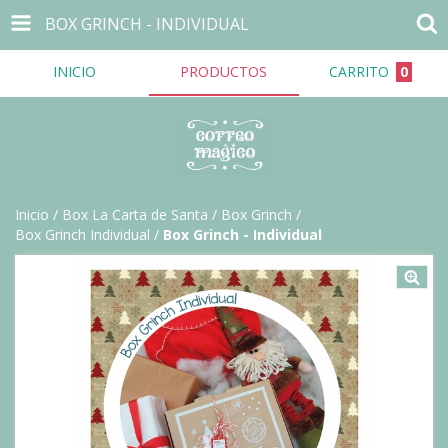
BOX GRINCH - INDIVIDUAL
INICIO
PRODUCTOS
CARRITO
0
Inicio
/
Box La Carta de Santa
/
Box Grinch
/
Box Grinch Individual
/
Box Grinch - Individual