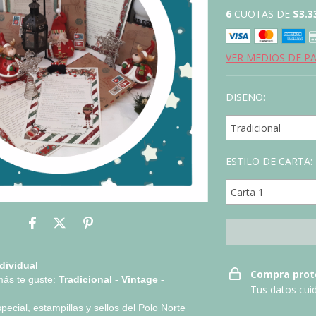
6
CUOTAS DE
$3.3
VER MEDIOS DE P
DISEÑO:
ESTILO DE CARTA:
dividual
Compra prot
más te guste:
Tradicional - Vintage -
Tus datos cui
ecial, estampillas y sellos del Polo Norte